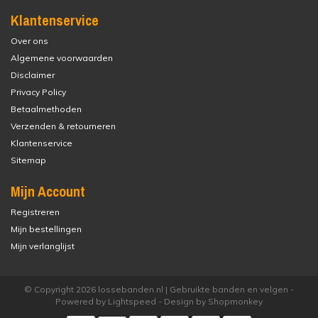
Klantenservice
Over ons
Algemene voorwaarden
Disclaimer
Privacy Policy
Betaalmethoden
Verzenden & retourneren
Klantenservice
Sitemap
Mijn Account
Registreren
Mijn bestellingen
Mijn verlanglijst
© Copyright 2026 lossebanden.nl | Gebruikte banden en velgen -
Powered by
Lightspeed
- Design by
Shopmonkey