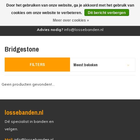
Door het gebruiken van onze website, ga je akkoord met het gebruik van
(0)
cookies om onze website te verbeteren.
Dit bericht verbergen
Meer over cookies »
Advies nodig?
info@lossebanden.nl
Bridgestone
FILTERS
Meest bekeken
Geen producten gevonden!...
lossebanden.nl
Dé specialist in banden en
velgen.
Mail:
info@lossebanden.nl