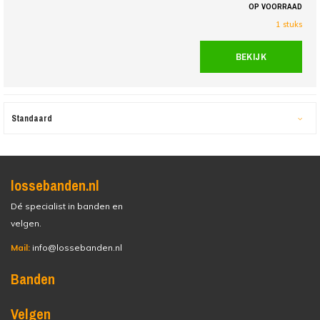
OP VOORRAAD
1 stuks
BEKIJK
Standaard
lossebanden.nl
Dé specialist in banden en
velgen.
Mail:
info@lossebanden.nl
Banden
Velgen