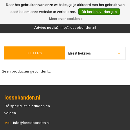
Door het gebruiken van onze website, ga je akkoord met het gebruik van
(0)
cookies om onze website te verbeteren.
Dit bericht verbergen
Meer over cookies »
Advies nodig?
info@lossebanden.nl
FILTERS
Meest bekeken
Geen producten gevonden!...
lossebanden.nl
Dé specialist in banden en
velgen.
Mail:
info@lossebanden.nl