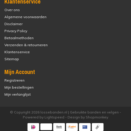
Klantenservice
Over ons
Algemene voorwaarden
Disclaimer
Privacy Policy
Betaalmethoden
Verzenden & retourneren
Klantenservice
Sitemap
Mijn Account
Registreren
Mijn bestellingen
Mijn verlanglijst
© Copyright 2026 lossebanden.nl | Gebruikte banden en velgen -
Powered by
Lightspeed
- Design by
Shopmonkey