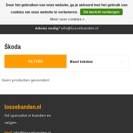
Door het gebruiken van onze website, ga je akkoord met het gebruik van
(0)
cookies om onze website te verbeteren.
Dit bericht verbergen
Meer over cookies »
Advies nodig?
info@lossebanden.nl
Škoda
FILTERS
Meest bekeken
Geen producten gevonden!...
lossebanden.nl
Dé specialist in banden en
velgen.
Mail:
info@lossebanden.nl