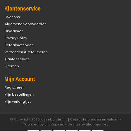
Klantenservice
Over ons
Algemene voorwaarden
Disclaimer
Privacy Policy
Betaalmethoden
Verzenden & retourneren
Klantenservice
Sitemap
Mijn Account
Registreren
Mijn bestellingen
Mijn verlanglijst
© Copyright 2026 lossebanden.nl | Gebruikte banden en velgen -
Powered by
Lightspeed
- Design by
Shopmonkey