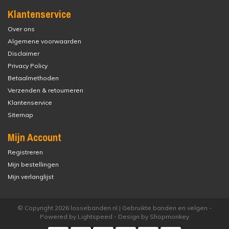
Klantenservice
Over ons
Algemene voorwaarden
Disclaimer
Privacy Policy
Betaalmethoden
Verzenden & retourneren
Klantenservice
Sitemap
Mijn Account
Registreren
Mijn bestellingen
Mijn verlanglijst
© Copyright 2026 lossebanden.nl | Gebruikte banden en velgen -
Powered by
Lightspeed
- Design by
Shopmonkey