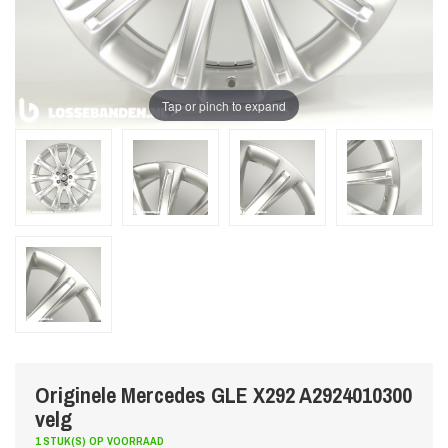
Tap or pinch to expand
Originele Mercedes GLE X292 A2924010300
velg
1 STUK(S) OP VOORRAAD