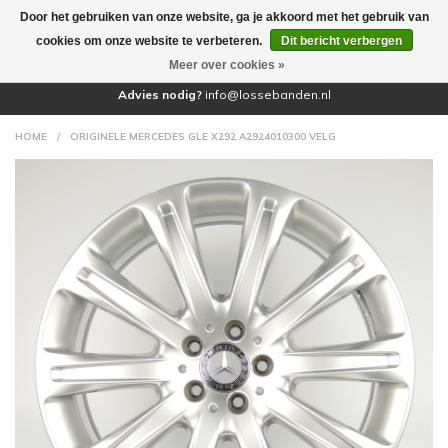
Door het gebruiken van onze website, ga je akkoord met het gebruik van
(0)
cookies om onze website te verbeteren.
Dit bericht verbergen
Meer over cookies »
Advies nodig?
info@lossebanden.nl
HOME
/
ORIGINELE MERCEDES GLE X292 A2924010300 VELG