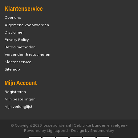
Klantenservice
Over ons
Algemene voorwaarden
Disclaimer
Privacy Policy
Betaalmethoden
Verzenden & retourneren
Klantenservice
Sitemap
Mijn Account
Registreren
Mijn bestellingen
Mijn verlanglijst
© Copyright 2026 lossebanden.nl | Gebruikte banden en velgen -
Powered by
Lightspeed
- Design by
Shopmonkey