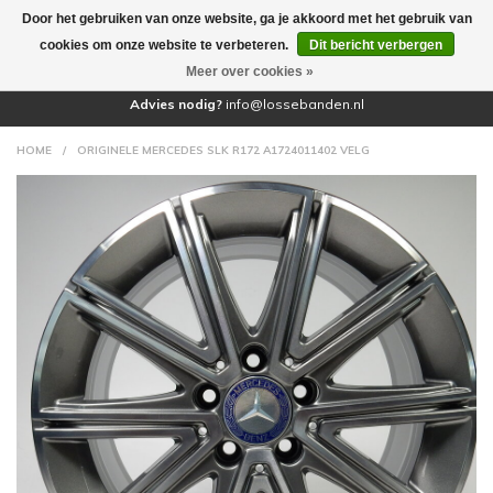
Door het gebruiken van onze website, ga je akkoord met het gebruik van
(0)
cookies om onze website te verbeteren.
Dit bericht verbergen
Meer over cookies »
Advies nodig?
info@lossebanden.nl
HOME
/
ORIGINELE MERCEDES SLK R172 A1724011402 VELG