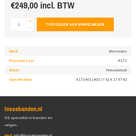
€249,00 incl. BTW
+
TOEVOEGEN AAN WINKELWAGEN
-
Merk
Mercedes
Passend voor
R172
Staat
Nieuwstaat
Specificaties
A1724011402 | 7.5J X 17 ET42
lossebanden.nl
Dé specialist in banden en
velgen.
Mail:
info@lossebanden.nl