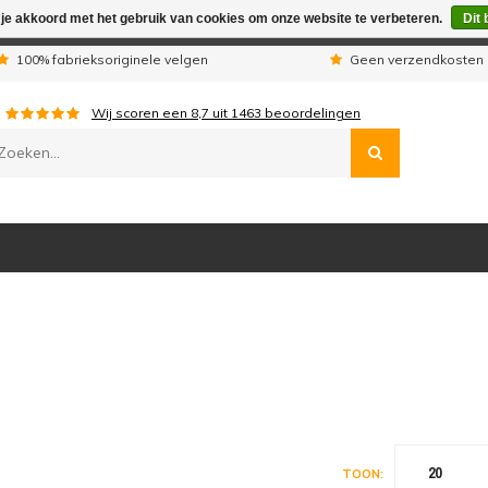
 je akkoord met het gebruik van cookies om onze website te verbeteren.
Dit 
n wij telefonisch niet bereikbaar. Geplaatste orders worden uitg
100% fabrieksoriginele velgen
Geen verzendkosten 
Wij scoren een
8,7
uit
1463
beoordelingen
20
TOON: