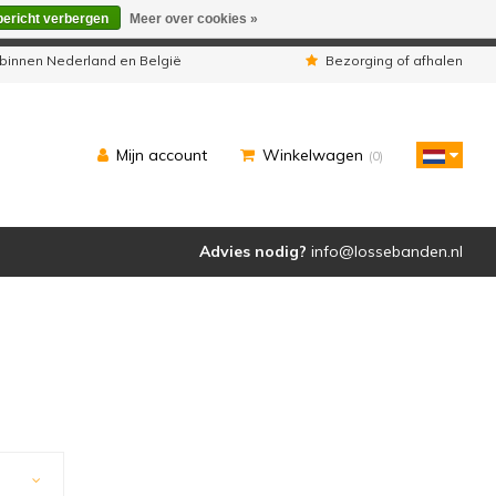
bericht verbergen
Meer over cookies »
eleverd zoals u van ons gewend bent.
binnen Nederland en België
Bezorging of afhalen
Mijn account
Winkelwagen
(0)
Advies nodig?
info@lossebanden.nl