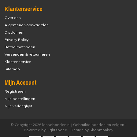
Klantenservice
Over ons
Algemene voorwaarden
Disclaimer
Privacy Policy
Betaalmethoden
Verzenden & retourneren
Klantenservice
Sitemap
Mijn Account
Registreren
Mijn bestellingen
Mijn verlanglijst
© Copyright 2026 lossebanden.nl | Gebruikte banden en velgen -
Powered by
Lightspeed
- Design by
Shopmonkey