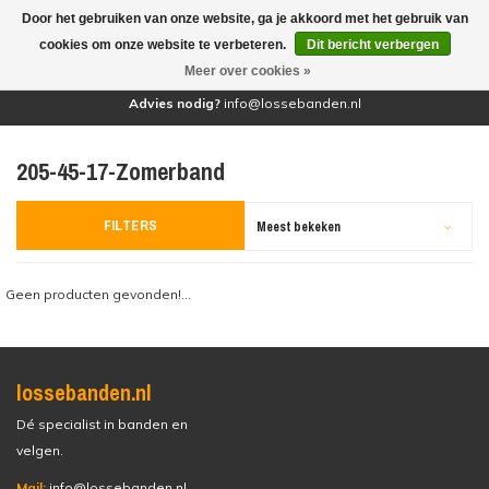
Door het gebruiken van onze website, ga je akkoord met het gebruik van
(0)
cookies om onze website te verbeteren.
Dit bericht verbergen
Meer over cookies »
Advies nodig?
info@lossebanden.nl
205-45-17-Zomerband
FILTERS
Meest bekeken
Geen producten gevonden!...
lossebanden.nl
Dé specialist in banden en
velgen.
Mail:
info@lossebanden.nl