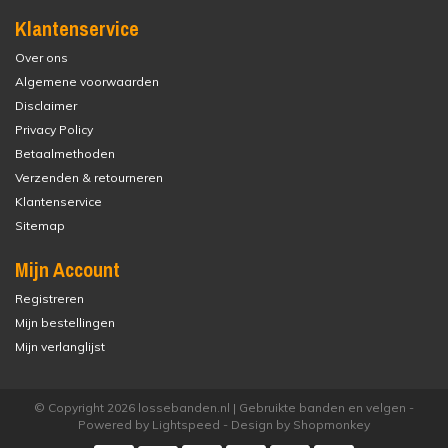
Klantenservice
Over ons
Algemene voorwaarden
Disclaimer
Privacy Policy
Betaalmethoden
Verzenden & retourneren
Klantenservice
Sitemap
Mijn Account
Registreren
Mijn bestellingen
Mijn verlanglijst
© Copyright 2026 lossebanden.nl | Gebruikte banden en velgen -
Powered by
Lightspeed
- Design by
Shopmonkey