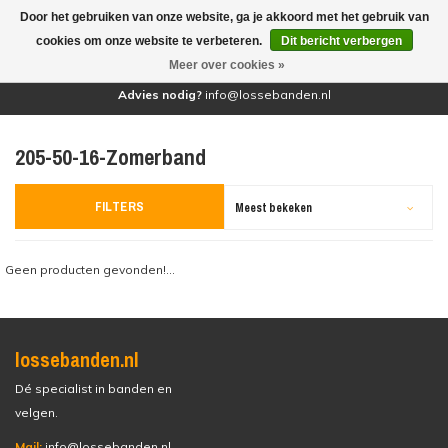
Door het gebruiken van onze website, ga je akkoord met het gebruik van
(0)
cookies om onze website te verbeteren.
Dit bericht verbergen
Meer over cookies »
Advies nodig?
info@lossebanden.nl
205-50-16-Zomerband
FILTERS
Meest bekeken
Geen producten gevonden!...
lossebanden.nl
Dé specialist in banden en
velgen.
Mail:
info@lossebanden.nl