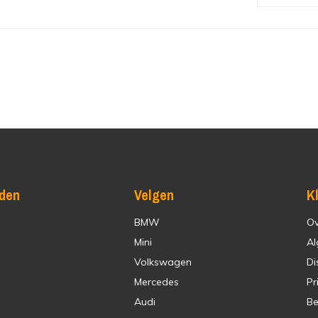
den
Velgen
K
BMW
Ov
Mini
Al
Volkswagen
Di
Mercedes
Pr
Audi
Be