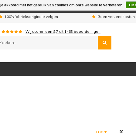
 je akkoord met het gebruik van cookies om onze website te verbeteren.
Dit 
n wij telefonisch niet bereikbaar. Geplaatste orders worden uitg
100% fabrieksoriginele velgen
Geen verzendkosten 
Wij scoren een
8,7
uit
1463
beoordelingen
20
TOON: