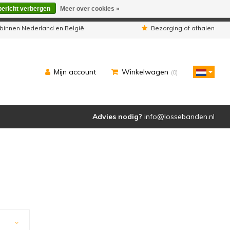
bericht verbergen
Meer over cookies »
eleverd zoals u van ons gewend bent.
binnen Nederland en België
Bezorging of afhalen
Mijn account
Winkelwagen
(0)
Advies nodig?
info@lossebanden.nl