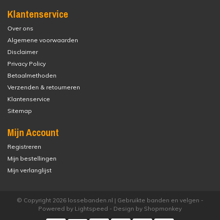
Klantenservice
Over ons
Algemene voorwaarden
Disclaimer
Privacy Policy
Betaalmethoden
Verzenden & retourneren
Klantenservice
Sitemap
Mijn Account
Registreren
Mijn bestellingen
Mijn verlanglijst
© Copyright 2026 lossebanden.nl | Gebruikte banden en velgen -
Powered by
Lightspeed
- Design by
Shopmonkey