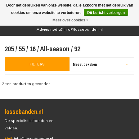
Door het gebruiken van onze website, ga je akkoord met het gebruik van
(0)
cookies om onze website te verbeteren.
Dit bericht verbergen
Meer over cookies »
Advies nodig?
info@lossebanden.nl
205 / 55 / 16 / All-season / 92
FILTERS
Meest bekeken
Geen producten gevonden!...
lossebanden.nl
Dé specialist in banden en
velgen.
Mail:
info@lossebanden.nl