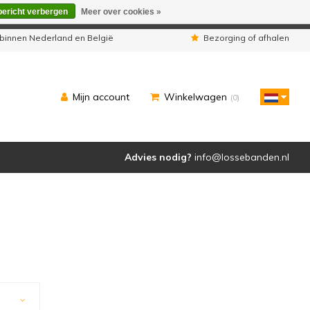
bericht verbergen
Meer over cookies »
eleverd zoals u van ons gewend bent.
binnen Nederland en België
Bezorging of afhalen
Mijn account
Winkelwagen
(0)
Advies nodig?
info@lossebanden.nl