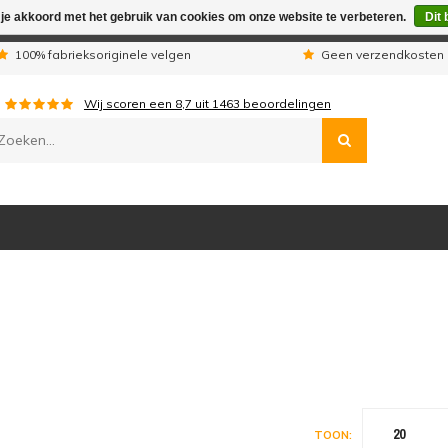
 je akkoord met het gebruik van cookies om onze website te verbeteren.
Dit 
n wij telefonisch niet bereikbaar. Geplaatste orders worden uitg
100% fabrieksoriginele velgen
Geen verzendkosten 
Wij scoren een
8,7
uit
1463
beoordelingen
20
TOON: