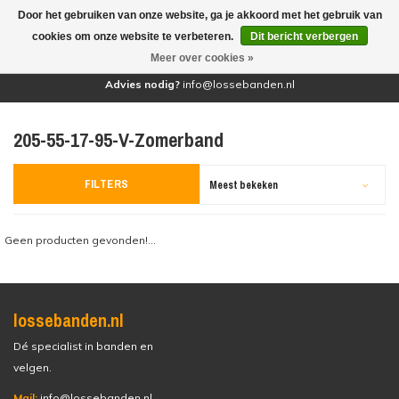
Door het gebruiken van onze website, ga je akkoord met het gebruik van
(0)
cookies om onze website te verbeteren.
Dit bericht verbergen
Meer over cookies »
Advies nodig?
info@lossebanden.nl
205-55-17-95-V-Zomerband
FILTERS
Meest bekeken
Geen producten gevonden!...
lossebanden.nl
Dé specialist in banden en
velgen.
Mail:
info@lossebanden.nl