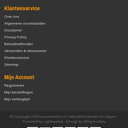
Klantenservice
Over ons
Algemene voorwaarden
Disclaimer
Privacy Policy
Betaalmethoden
Verzenden & retourneren
Klantenservice
Sitemap
Mijn Account
Registreren
Mijn bestellingen
Mijn verlanglijst
© Copyright 2026 lossebanden.nl | Gebruikte banden en velgen -
Powered by
Lightspeed
- Design by
Shopmonkey