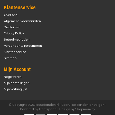
Klantenservice
Over ons
Algemene voorwaarden
Disclaimer
Privacy Policy
Betaalmethoden
Verzenden & retourneren
Klantenservice
Sitemap
Mijn Account
Registreren
Mijn bestellingen
Mijn verlanglijst
© Copyright 2026 lossebanden.nl | Gebruikte banden en velgen -
Powered by
Lightspeed
- Design by
Shopmonkey