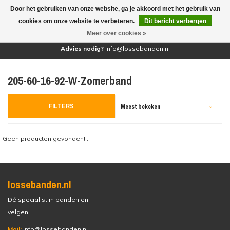
Door het gebruiken van onze website, ga je akkoord met het gebruik van
(0)
cookies om onze website te verbeteren.
Dit bericht verbergen
Meer over cookies »
Advies nodig?
info@lossebanden.nl
205-60-16-92-W-Zomerband
FILTERS
Meest bekeken
Geen producten gevonden!...
lossebanden.nl
Dé specialist in banden en
velgen.
Mail:
info@lossebanden.nl