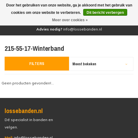
Door het gebruiken van onze website, ga je akkoord met het gebruik van
(0)
cookies om onze website te verbeteren.
Dit bericht verbergen
Meer over cookies »
Advies nodig?
info@lossebanden.nl
215-55-17-Winterband
FILTERS
Meest bekeken
Geen producten gevonden!...
lossebanden.nl
Dé specialist in banden en
velgen.
Mail:
info@lossebanden.nl