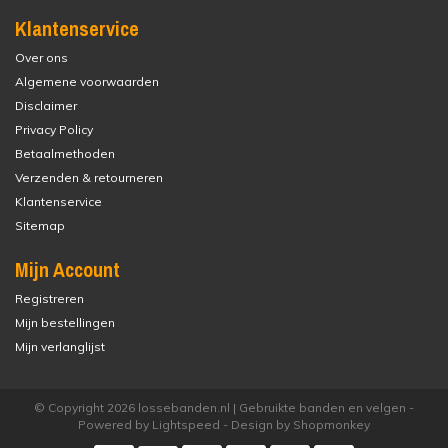
Klantenservice
Over ons
Algemene voorwaarden
Disclaimer
Privacy Policy
Betaalmethoden
Verzenden & retourneren
Klantenservice
Sitemap
Mijn Account
Registreren
Mijn bestellingen
Mijn verlanglijst
© Copyright 2026 lossebanden.nl | Gebruikte banden en velgen -
Powered by
Lightspeed
- Design by
Shopmonkey