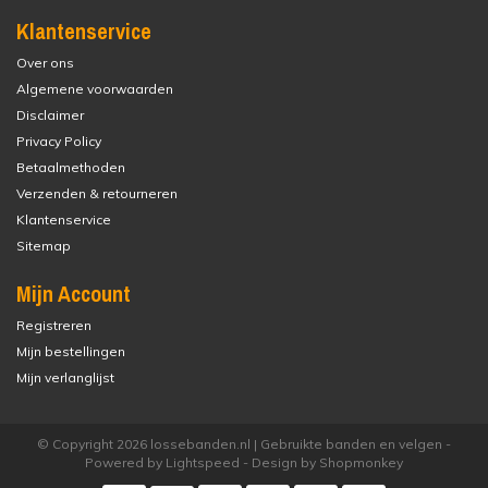
Klantenservice
Over ons
Algemene voorwaarden
Disclaimer
Privacy Policy
Betaalmethoden
Verzenden & retourneren
Klantenservice
Sitemap
Mijn Account
Registreren
Mijn bestellingen
Mijn verlanglijst
© Copyright 2026 lossebanden.nl | Gebruikte banden en velgen -
Powered by
Lightspeed
- Design by
Shopmonkey