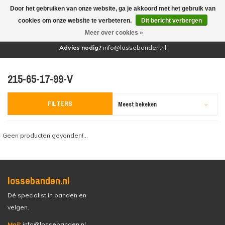
Door het gebruiken van onze website, ga je akkoord met het gebruik van
(0)
cookies om onze website te verbeteren.
Dit bericht verbergen
Meer over cookies »
Advies nodig?
info@lossebanden.nl
215-65-17-99-V
FILTERS
Meest bekeken
Geen producten gevonden!...
lossebanden.nl
Dé specialist in banden en
velgen.
Mail:
info@lossebanden.nl