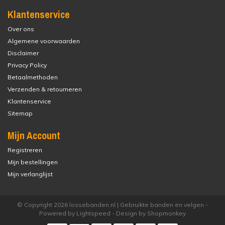
Klantenservice
Over ons
Algemene voorwaarden
Disclaimer
Privacy Policy
Betaalmethoden
Verzenden & retourneren
Klantenservice
Sitemap
Mijn Account
Registreren
Mijn bestellingen
Mijn verlanglijst
© Copyright 2026 lossebanden.nl | Gebruikte banden en velgen -
Powered by
Lightspeed
- Design by
Shopmonkey