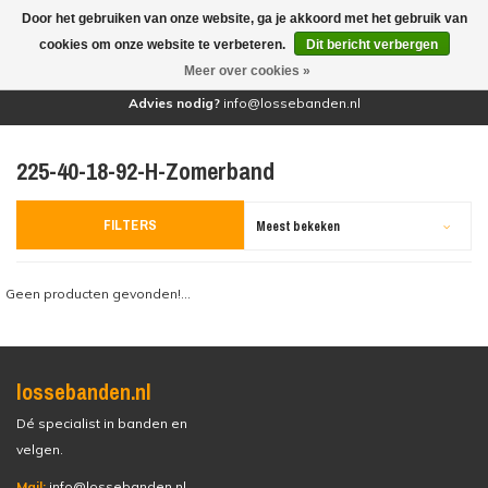
Door het gebruiken van onze website, ga je akkoord met het gebruik van
(0)
cookies om onze website te verbeteren.
Dit bericht verbergen
Meer over cookies »
Advies nodig?
info@lossebanden.nl
225-40-18-92-H-Zomerband
FILTERS
Meest bekeken
Geen producten gevonden!...
lossebanden.nl
Dé specialist in banden en
velgen.
Mail:
info@lossebanden.nl