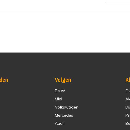
den
Velgen
K
BMW
Ov
Mini
Al
Volkswagen
Di
Mercedes
Pr
Audi
Be