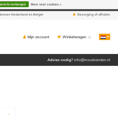
bericht verbergen
Meer over cookies »
eleverd zoals u van ons gewend bent.
binnen Nederland en België
Bezorging of afhalen
Mijn account
Winkelwagen
(0)
Advies nodig?
info@lossebanden.nl