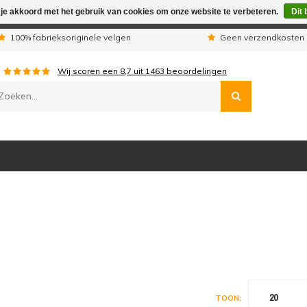
 je akkoord met het gebruik van cookies om onze website te verbeteren.
Dit 
n wij telefonisch niet bereikbaar. Geplaatste orders worden uitg
100% fabrieksoriginele velgen
Geen verzendkosten 
Wij scoren een
8,7
uit
1463
beoordelingen
20
TOON: