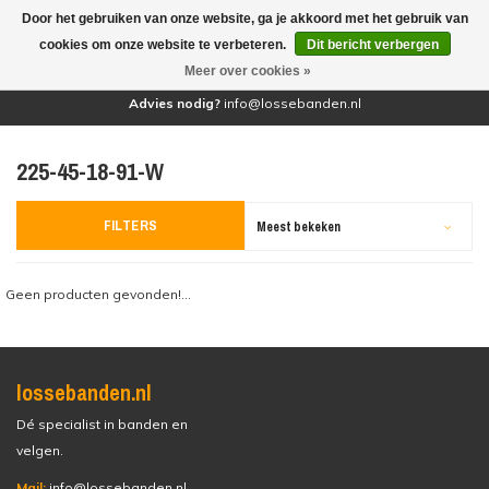
Door het gebruiken van onze website, ga je akkoord met het gebruik van
(0)
cookies om onze website te verbeteren.
Dit bericht verbergen
Meer over cookies »
Advies nodig?
info@lossebanden.nl
225-45-18-91-W
FILTERS
Meest bekeken
Geen producten gevonden!...
lossebanden.nl
Dé specialist in banden en
velgen.
Mail:
info@lossebanden.nl