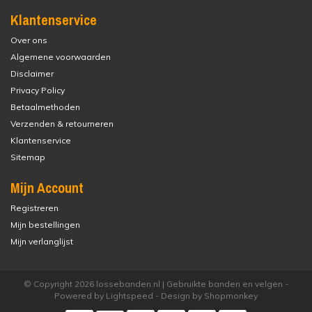
Klantenservice
Over ons
Algemene voorwaarden
Disclaimer
Privacy Policy
Betaalmethoden
Verzenden & retourneren
Klantenservice
Sitemap
Mijn Account
Registreren
Mijn bestellingen
Mijn verlanglijst
© Copyright 2026 lossebanden.nl | Gebruikte banden en velgen -
Powered by
Lightspeed
- Design by
Shopmonkey