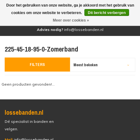
Door het gebruiken van onze website, ga je akkoord met het gebruik van
(0)
cookies om onze website te verbeteren.
Dit bericht verbergen
Meer over cookies »
Advies nodig?
info@lossebanden.nl
225-45-18-95-0-Zomerband
FILTERS
Meest bekeken
Geen producten gevonden!...
lossebanden.nl
Dé specialist in banden en
velgen.
Mail:
info@lossebanden.nl