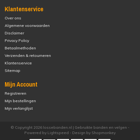
Klantenservice
Over ons
Algemene voorwaarden
Disclaimer
Privacy Policy
Betaalmethoden
Verzenden & retourneren
Klantenservice
Sitemap
Mijn Account
Registreren
Mijn bestellingen
Mijn verlanglijst
© Copyright 2026 lossebanden.nl | Gebruikte banden en velgen -
Powered by
Lightspeed
- Design by
Shopmonkey