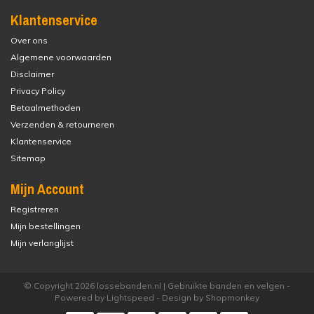
Klantenservice
Over ons
Algemene voorwaarden
Disclaimer
Privacy Policy
Betaalmethoden
Verzenden & retourneren
Klantenservice
Sitemap
Mijn Account
Registreren
Mijn bestellingen
Mijn verlanglijst
© Copyright 2026 lossebanden.nl | Gebruikte banden en velgen -
Powered by
Lightspeed
- Design by
Shopmonkey