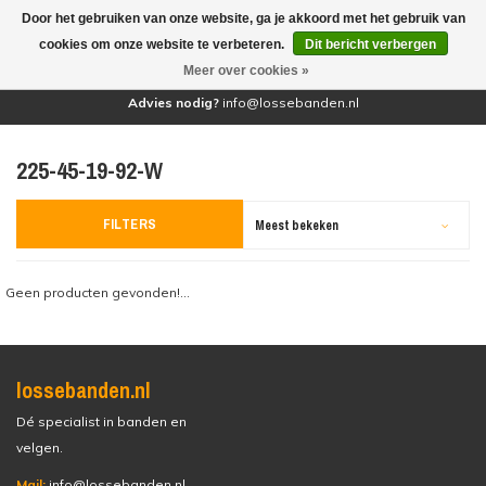
Door het gebruiken van onze website, ga je akkoord met het gebruik van
(0)
cookies om onze website te verbeteren.
Dit bericht verbergen
Meer over cookies »
Advies nodig?
info@lossebanden.nl
225-45-19-92-W
FILTERS
Meest bekeken
Geen producten gevonden!...
lossebanden.nl
Dé specialist in banden en
velgen.
Mail:
info@lossebanden.nl