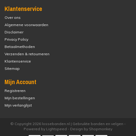
Klantenservice
Over ons
Algemene voorwaarden
Disclaimer
Privacy Policy
Betaalmethoden
Verzenden & retourneren
Klantenservice
Sitemap
Mijn Account
Registreren
Mijn bestellingen
Mijn verlanglijst
© Copyright 2026 lossebanden.nl | Gebruikte banden en velgen -
Powered by
Lightspeed
- Design by
Shopmonkey