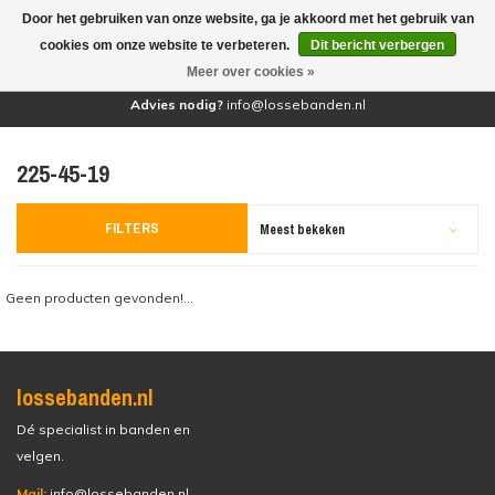
Door het gebruiken van onze website, ga je akkoord met het gebruik van
(0)
cookies om onze website te verbeteren.
Dit bericht verbergen
Meer over cookies »
Advies nodig?
info@lossebanden.nl
225-45-19
FILTERS
Meest bekeken
Geen producten gevonden!...
lossebanden.nl
Dé specialist in banden en
velgen.
Mail:
info@lossebanden.nl