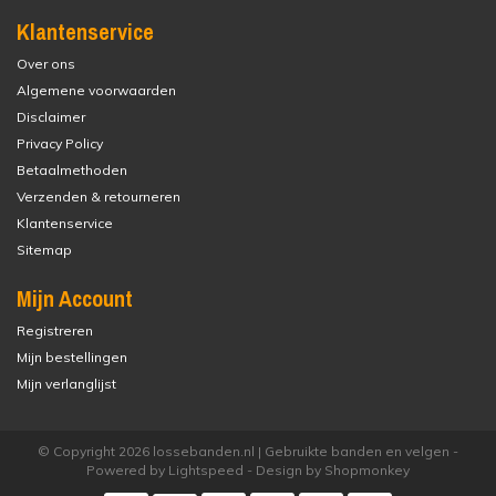
Klantenservice
Over ons
Algemene voorwaarden
Disclaimer
Privacy Policy
Betaalmethoden
Verzenden & retourneren
Klantenservice
Sitemap
Mijn Account
Registreren
Mijn bestellingen
Mijn verlanglijst
© Copyright 2026 lossebanden.nl | Gebruikte banden en velgen -
Powered by
Lightspeed
- Design by
Shopmonkey