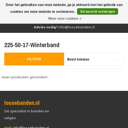
Door het gebruiken van onze website, ga je akkoord met het gebruik van
(0)
cookies om onze website te verbeteren.
Dit bericht verbergen
Meer over cookies »
Advies nodig?
info@lossebanden.nl
225-50-17-Winterband
FILTERS
Meest bekeken
Geen producten gevonden!...
lossebanden.nl
Dé specialist in banden en
velgen.
Mail:
info@lossebanden.nl