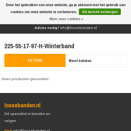
Door het gebruiken van onze website, ga je akkoord met het gebruik van
(0)
cookies om onze website te verbeteren.
Dit bericht verbergen
Meer over cookies »
Advies nodig?
info@lossebanden.nl
225-55-17-97-H-Winterband
FILTERS
Meest bekeken
Geen producten gevonden!...
lossebanden.nl
Dé specialist in banden en
velgen.
Mail:
info@lossebanden.nl