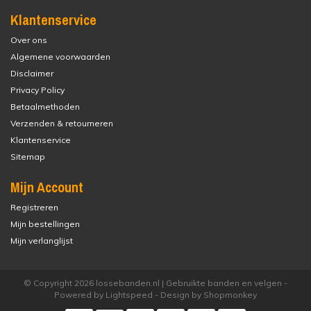
Klantenservice
Over ons
Algemene voorwaarden
Disclaimer
Privacy Policy
Betaalmethoden
Verzenden & retourneren
Klantenservice
Sitemap
Mijn Account
Registreren
Mijn bestellingen
Mijn verlanglijst
© Copyright 2026 lossebanden.nl | Gebruikte banden en velgen -
Powered by
Lightspeed
- Design by
Shopmonkey