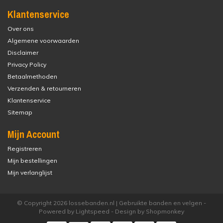
Klantenservice
Over ons
Algemene voorwaarden
Disclaimer
Privacy Policy
Betaalmethoden
Verzenden & retourneren
Klantenservice
Sitemap
Mijn Account
Registreren
Mijn bestellingen
Mijn verlanglijst
© Copyright 2026 lossebanden.nl | Gebruikte banden en velgen -
Powered by
Lightspeed
- Design by
Shopmonkey