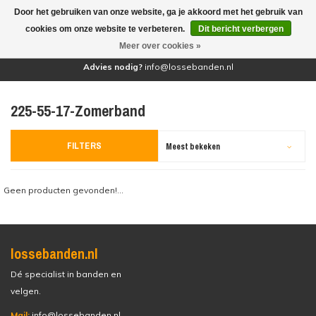
Door het gebruiken van onze website, ga je akkoord met het gebruik van
(0)
cookies om onze website te verbeteren.
Dit bericht verbergen
Meer over cookies »
Advies nodig?
info@lossebanden.nl
225-55-17-Zomerband
FILTERS
Meest bekeken
Geen producten gevonden!...
lossebanden.nl
Dé specialist in banden en
velgen.
Mail:
info@lossebanden.nl