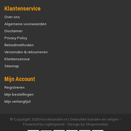
Klantenservice
Over ons
Algemene voorwaarden
Disclaimer
Privacy Policy
Betaalmethoden
Verzenden & retourneren
Klantenservice
Sitemap
Mijn Account
Registreren
Mijn bestellingen
Mijn verlanglijst
© Copyright 2026 lossebanden.nl | Gebruikte banden en velgen -
Powered by
Lightspeed
- Design by
Shopmonkey