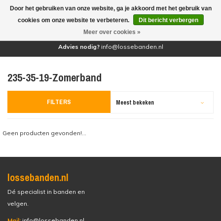
Door het gebruiken van onze website, ga je akkoord met het gebruik van
(0)
cookies om onze website te verbeteren.
Dit bericht verbergen
Meer over cookies »
Advies nodig?
info@lossebanden.nl
235-35-19-Zomerband
FILTERS
Meest bekeken
Geen producten gevonden!...
lossebanden.nl
Dé specialist in banden en
velgen.
Mail:
info@lossebanden.nl