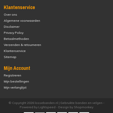
Klantenservice
Over ons
Algemene voorwaarden
Disclaimer
Privacy Policy
Betaalmethoden
Verzenden & retourneren
Klantenservice
Sitemap
Mijn Account
Registreren
Mijn bestellingen
Mijn verlanglijst
© Copyright 2026 lossebanden.nl | Gebruikte banden en velgen -
Powered by
Lightspeed
- Design by
Shopmonkey