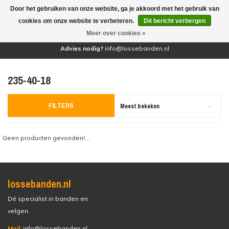
Door het gebruiken van onze website, ga je akkoord met het gebruik van
(0)
cookies om onze website te verbeteren.
Dit bericht verbergen
Meer over cookies »
Advies nodig?
info@lossebanden.nl
235-40-18
FILTERS
Meest bekeken
Geen producten gevonden!...
lossebanden.nl
Dé specialist in banden en
velgen.
Mail:
info@lossebanden.nl