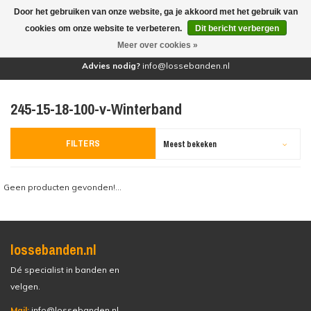
Door het gebruiken van onze website, ga je akkoord met het gebruik van
(0)
cookies om onze website te verbeteren.
Dit bericht verbergen
Meer over cookies »
Advies nodig?
info@lossebanden.nl
245-15-18-100-v-Winterband
FILTERS
Meest bekeken
Geen producten gevonden!...
lossebanden.nl
Dé specialist in banden en
velgen.
Mail:
info@lossebanden.nl