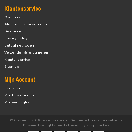
Klantenservice
Over ons
Algemene voorwaarden
Disclaimer
Privacy Policy
Betaalmethoden
Verzenden & retourneren
Klantenservice
Sitemap
Mijn Account
Registreren
Mijn bestellingen
Mijn verlanglijst
© Copyright 2026 lossebanden.nl | Gebruikte banden en velgen -
Powered by
Lightspeed
- Design by
Shopmonkey