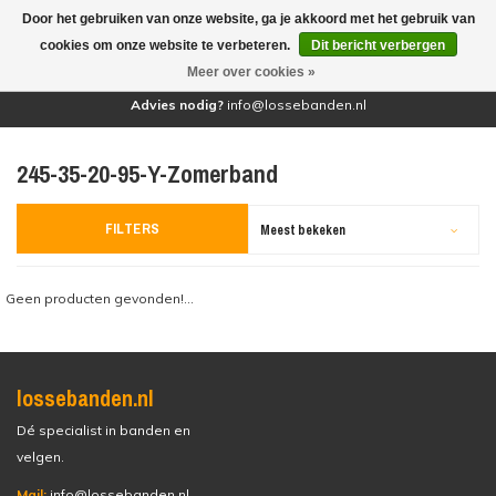
Door het gebruiken van onze website, ga je akkoord met het gebruik van
(0)
cookies om onze website te verbeteren.
Dit bericht verbergen
Meer over cookies »
Advies nodig?
info@lossebanden.nl
245-35-20-95-Y-Zomerband
FILTERS
Meest bekeken
Geen producten gevonden!...
lossebanden.nl
Dé specialist in banden en
velgen.
Mail:
info@lossebanden.nl