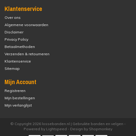
Klantenservice
Over ons
Algemene voorwaarden
Disclaimer
Privacy Policy
Betaalmethoden
Verzenden & retourneren
Klantenservice
Sitemap
Mijn Account
Registreren
Mijn bestellingen
Mijn verlanglijst
© Copyright 2026 lossebanden.nl | Gebruikte banden en velgen -
Powered by
Lightspeed
- Design by
Shopmonkey