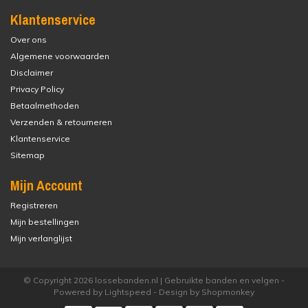
Klantenservice
Over ons
Algemene voorwaarden
Disclaimer
Privacy Policy
Betaalmethoden
Verzenden & retourneren
Klantenservice
Sitemap
Mijn Account
Registreren
Mijn bestellingen
Mijn verlanglijst
© Copyright 2026 lossebanden.nl | Gebruikte banden en velgen -
Powered by
Lightspeed
- Design by
Shopmonkey