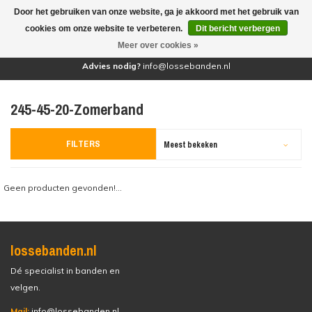
Door het gebruiken van onze website, ga je akkoord met het gebruik van
(0)
cookies om onze website te verbeteren.
Dit bericht verbergen
Meer over cookies »
Advies nodig?
info@lossebanden.nl
245-45-20-Zomerband
FILTERS
Meest bekeken
Geen producten gevonden!...
lossebanden.nl
Dé specialist in banden en
velgen.
Mail:
info@lossebanden.nl