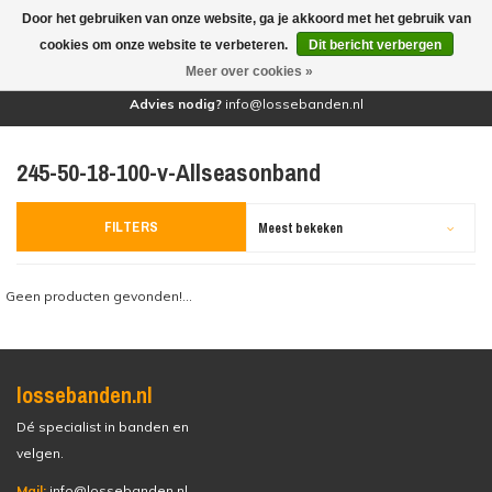
Door het gebruiken van onze website, ga je akkoord met het gebruik van
(0)
cookies om onze website te verbeteren.
Dit bericht verbergen
Meer over cookies »
Advies nodig?
info@lossebanden.nl
245-50-18-100-v-Allseasonband
FILTERS
Meest bekeken
Geen producten gevonden!...
lossebanden.nl
Dé specialist in banden en
velgen.
Mail:
info@lossebanden.nl