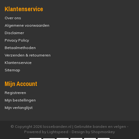
Klantenservice
Over ons
Algemene voorwaarden
Disclaimer
Privacy Policy
Betaalmethoden
Verzenden & retourneren
Klantenservice
Sitemap
Mijn Account
Registreren
Mijn bestellingen
Mijn verlanglijst
© Copyright 2026 lossebanden.nl | Gebruikte banden en velgen -
Powered by
Lightspeed
- Design by
Shopmonkey