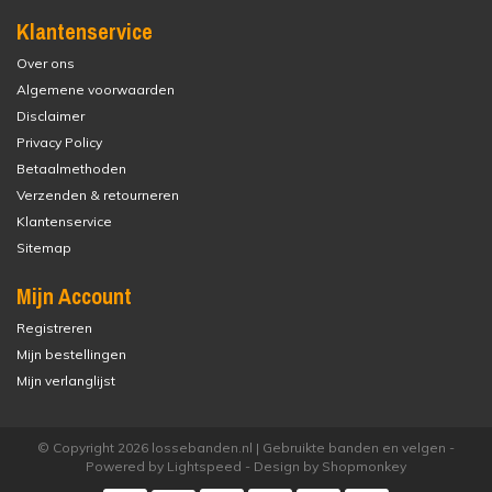
Klantenservice
Over ons
Algemene voorwaarden
Disclaimer
Privacy Policy
Betaalmethoden
Verzenden & retourneren
Klantenservice
Sitemap
Mijn Account
Registreren
Mijn bestellingen
Mijn verlanglijst
© Copyright 2026 lossebanden.nl | Gebruikte banden en velgen -
Powered by
Lightspeed
- Design by
Shopmonkey