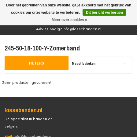
Door het gebruiken van onze website, ga je akkoord met het gebruik van
(0)
cookies om onze website te verbeteren.
Dit bericht verbergen
Meer over cookies »
Advies nodig?
info@lossebanden.nl
245-50-18-100-Y-Zomerband
FILTERS
Meest bekeken
Geen producten gevonden!...
lossebanden.nl
Dé specialist in banden en
velgen.
Mail:
info@lossebanden.nl