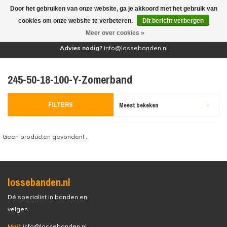
Door het gebruiken van onze website, ga je akkoord met het gebruik van
(0)
cookies om onze website te verbeteren.
Dit bericht verbergen
Meer over cookies »
Advies nodig?
info@lossebanden.nl
245-50-18-100-Y-Zomerband
FILTERS
Meest bekeken
Geen producten gevonden!...
lossebanden.nl
Dé specialist in banden en
velgen.
Mail:
info@lossebanden.nl