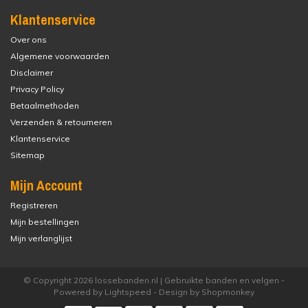
Klantenservice
Over ons
Algemene voorwaarden
Disclaimer
Privacy Policy
Betaalmethoden
Verzenden & retourneren
Klantenservice
Sitemap
Mijn Account
Registreren
Mijn bestellingen
Mijn verlanglijst
© Copyright 2026 lossebanden.nl | Gebruikte banden en velgen -
Powered by
Lightspeed
- Design by
Shopmonkey