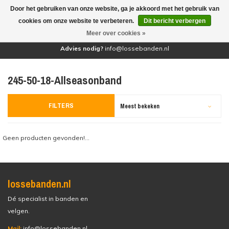
Door het gebruiken van onze website, ga je akkoord met het gebruik van
(0)
cookies om onze website te verbeteren.
Dit bericht verbergen
Meer over cookies »
Advies nodig?
info@lossebanden.nl
245-50-18-Allseasonband
FILTERS
Meest bekeken
Geen producten gevonden!...
lossebanden.nl
Dé specialist in banden en
velgen.
Mail:
info@lossebanden.nl