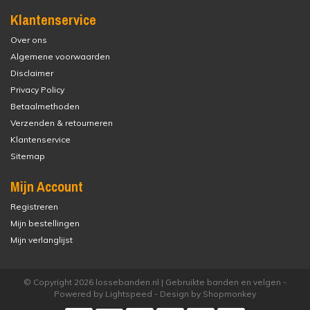
Klantenservice
Over ons
Algemene voorwaarden
Disclaimer
Privacy Policy
Betaalmethoden
Verzenden & retourneren
Klantenservice
Sitemap
Mijn Account
Registreren
Mijn bestellingen
Mijn verlanglijst
© Copyright 2026 lossebanden.nl | Gebruikte banden en velgen -
Powered by
Lightspeed
- Design by
Shopmonkey