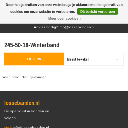
Door het gebruiken van onze website, ga je akkoord met het gebruik van
(0)
cookies om onze website te verbeteren.
Dit bericht verbergen
Meer over cookies »
Advies nodig?
info@lossebanden.nl
245-50-18-Winterband
FILTERS
Meest bekeken
Geen producten gevonden!...
lossebanden.nl
Dé specialist in banden en
velgen.
Mail:
info@lossebanden.nl