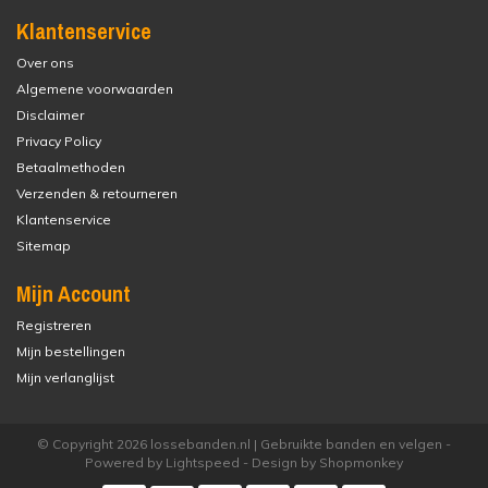
Klantenservice
Over ons
Algemene voorwaarden
Disclaimer
Privacy Policy
Betaalmethoden
Verzenden & retourneren
Klantenservice
Sitemap
Mijn Account
Registreren
Mijn bestellingen
Mijn verlanglijst
© Copyright 2026 lossebanden.nl | Gebruikte banden en velgen -
Powered by
Lightspeed
- Design by
Shopmonkey