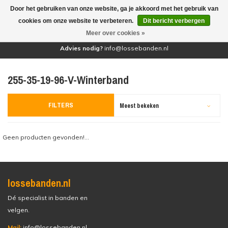
Door het gebruiken van onze website, ga je akkoord met het gebruik van
(0)
cookies om onze website te verbeteren.
Dit bericht verbergen
Meer over cookies »
Advies nodig?
info@lossebanden.nl
255-35-19-96-V-Winterband
FILTERS
Meest bekeken
Geen producten gevonden!...
lossebanden.nl
Dé specialist in banden en
velgen.
Mail:
info@lossebanden.nl