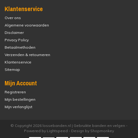
Klantenservice
Over ons
Algemene voorwaarden
Disclaimer
Privacy Policy
Betaalmethoden
Verzenden & retourneren
Klantenservice
Sitemap
Mijn Account
Registreren
Mijn bestellingen
Mijn verlanglijst
© Copyright 2026 lossebanden.nl | Gebruikte banden en velgen -
Powered by
Lightspeed
- Design by
Shopmonkey