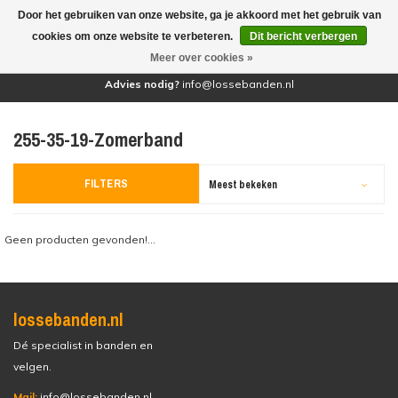
Door het gebruiken van onze website, ga je akkoord met het gebruik van
(0)
cookies om onze website te verbeteren.
Dit bericht verbergen
Meer over cookies »
Advies nodig?
info@lossebanden.nl
255-35-19-Zomerband
FILTERS
Meest bekeken
Geen producten gevonden!...
lossebanden.nl
Dé specialist in banden en
velgen.
Mail:
info@lossebanden.nl