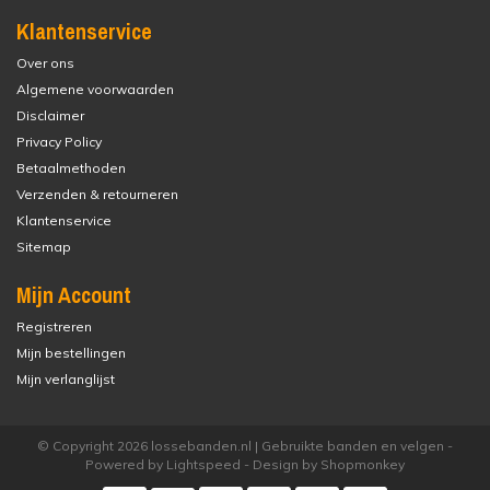
Klantenservice
Over ons
Algemene voorwaarden
Disclaimer
Privacy Policy
Betaalmethoden
Verzenden & retourneren
Klantenservice
Sitemap
Mijn Account
Registreren
Mijn bestellingen
Mijn verlanglijst
© Copyright 2026 lossebanden.nl | Gebruikte banden en velgen -
Powered by
Lightspeed
- Design by
Shopmonkey