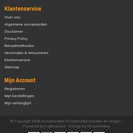
Klantenservice
Over ons
Algemene voorwaarden
Disclaimer
Privacy Policy
Betaalmethoden
Verzenden & retourneren
Klantenservice
Sitemap
Mijn Account
Registreren
Mijn bestellingen
Mijn verlanglijst
© Copyright 2026 lossebanden.nl | Gebruikte banden en velgen -
Powered by
Lightspeed
- Design by
Shopmonkey