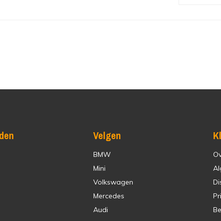
den
Velgen
K
BMW
Ov
Mini
Al
Volkswagen
Di
Mercedes
Pr
Audi
Be