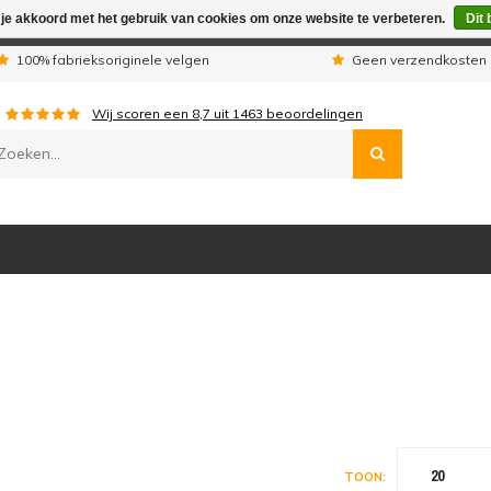
 je akkoord met het gebruik van cookies om onze website te verbeteren.
Dit 
n wij telefonisch niet bereikbaar. Geplaatste orders worden uitg
100% fabrieksoriginele velgen
Geen verzendkosten 
Wij scoren een
8,7
uit
1463
beoordelingen
20
TOON: