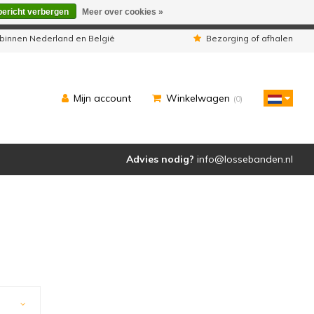
bericht verbergen
Meer over cookies »
eleverd zoals u van ons gewend bent.
binnen Nederland en België
Bezorging of afhalen
Mijn account
Winkelwagen
(0)
Advies nodig?
info@lossebanden.nl