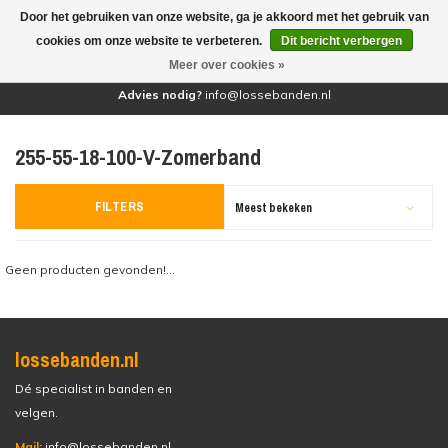
Door het gebruiken van onze website, ga je akkoord met het gebruik van
(0)
cookies om onze website te verbeteren.
Dit bericht verbergen
Meer over cookies »
Advies nodig?
info@lossebanden.nl
255-55-18-100-V-Zomerband
FILTERS
Meest bekeken
Geen producten gevonden!...
lossebanden.nl
Dé specialist in banden en
velgen.
Mail:
info@lossebanden.nl