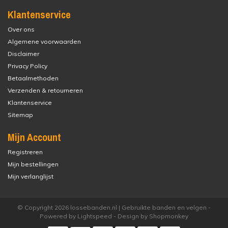
Klantenservice
Over ons
Algemene voorwaarden
Disclaimer
Privacy Policy
Betaalmethoden
Verzenden & retourneren
Klantenservice
Sitemap
Mijn Account
Registreren
Mijn bestellingen
Mijn verlanglijst
© Copyright 2026 lossebanden.nl | Gebruikte banden en velgen -
Powered by
Lightspeed
- Design by
Shopmonkey