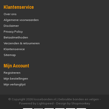
Klantenservice
Over ons
Algemene voorwaarden
Disclaimer
Privacy Policy
Betaalmethoden
Verzenden & retourneren
Klantenservice
Sitemap
Mijn Account
Registreren
Mijn bestellingen
Mijn verlanglijst
© Copyright 2026 lossebanden.nl | Gebruikte banden en velgen -
Powered by
Lightspeed
- Design by
Shopmonkey