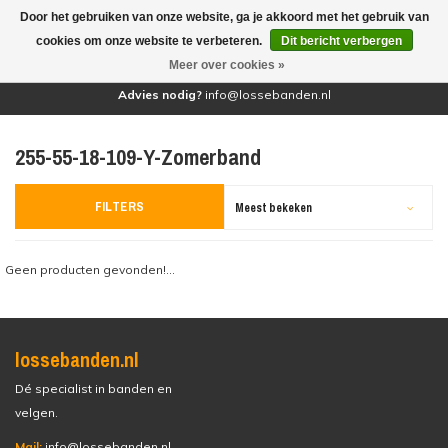
Door het gebruiken van onze website, ga je akkoord met het gebruik van
(0)
cookies om onze website te verbeteren.
Dit bericht verbergen
Meer over cookies »
Advies nodig?
info@lossebanden.nl
255-55-18-109-Y-Zomerband
FILTERS
Meest bekeken
Geen producten gevonden!...
lossebanden.nl
Dé specialist in banden en
velgen.
Mail:
info@lossebanden.nl