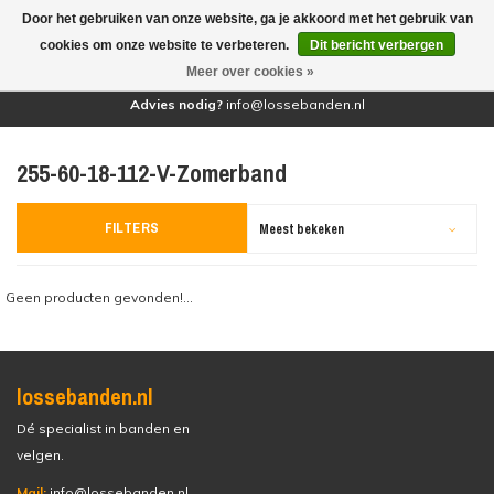
Door het gebruiken van onze website, ga je akkoord met het gebruik van
(0)
cookies om onze website te verbeteren.
Dit bericht verbergen
Meer over cookies »
Advies nodig?
info@lossebanden.nl
255-60-18-112-V-Zomerband
FILTERS
Meest bekeken
Geen producten gevonden!...
lossebanden.nl
Dé specialist in banden en
velgen.
Mail:
info@lossebanden.nl