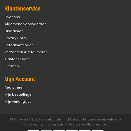
Klantenservice
Over ons
Algemene voorwaarden
Disclaimer
Privacy Policy
Betaalmethoden
Verzenden & retourneren
Klantenservice
Sitemap
Mijn Account
Registreren
Mijn bestellingen
Mijn verlanglijst
© Copyright 2026 lossebanden.nl | Gebruikte banden en velgen -
Powered by
Lightspeed
- Design by
Shopmonkey