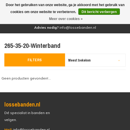
Door het gebruiken van onze website, ga je akkoord met het gebruik van
(0)
cookies om onze website te verbeteren.
Dit bericht verbergen
Meer over cookies »
Advies nodig?
info@lossebanden.nl
265-35-20-Winterband
FILTERS
Meest bekeken
Geen producten gevonden!...
lossebanden.nl
Dé specialist in banden en
velgen.
Mail:
info@lossebanden.nl