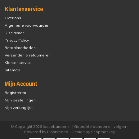
Klantenservice
Over ons
Algemene voorwaarden
Disclaimer
Privacy Policy
Betaalmethoden
Verzenden & retourneren
Klantenservice
Sitemap
Mijn Account
Registreren
Mijn bestellingen
Mijn verlanglijst
© Copyright 2026 lossebanden.nl | Gebruikte banden en velgen -
Powered by
Lightspeed
- Design by
Shopmonkey