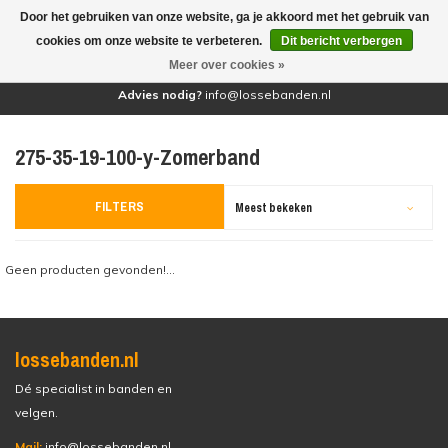
Door het gebruiken van onze website, ga je akkoord met het gebruik van
(0)
cookies om onze website te verbeteren.
Dit bericht verbergen
Meer over cookies »
Advies nodig?
info@lossebanden.nl
275-35-19-100-y-Zomerband
FILTERS
Meest bekeken
Geen producten gevonden!...
lossebanden.nl
Dé specialist in banden en
velgen.
Mail:
info@lossebanden.nl