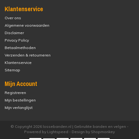
Klantenservice
Over ons
Algemene voorwaarden
Disclaimer
Privacy Policy
Betaalmethoden
Verzenden & retourneren
Klantenservice
Sitemap
Mijn Account
Registreren
Mijn bestellingen
Mijn verlanglijst
© Copyright 2026 lossebanden.nl | Gebruikte banden en velgen -
Powered by
Lightspeed
- Design by
Shopmonkey