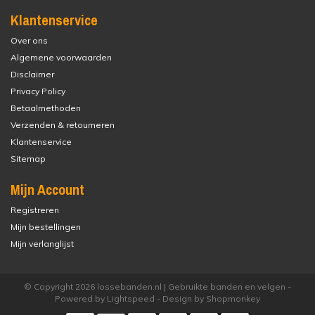
Klantenservice
Over ons
Algemene voorwaarden
Disclaimer
Privacy Policy
Betaalmethoden
Verzenden & retourneren
Klantenservice
Sitemap
Mijn Account
Registreren
Mijn bestellingen
Mijn verlanglijst
© Copyright 2026 lossebanden.nl | Gebruikte banden en velgen -
Powered by
Lightspeed
- Design by
Shopmonkey