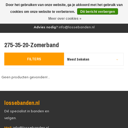
Door het gebruiken van onze website, ga je akkoord met het gebruik van
(0)
cookies om onze website te verbeteren.
Dit bericht verbergen
Meer over cookies »
Advies nodig?
info@lossebanden.nl
275-35-20-Zomerband
FILTERS
Meest bekeken
Geen producten gevonden!...
lossebanden.nl
Dé specialist in banden en
velgen.
Mail:
info@lossebanden.nl