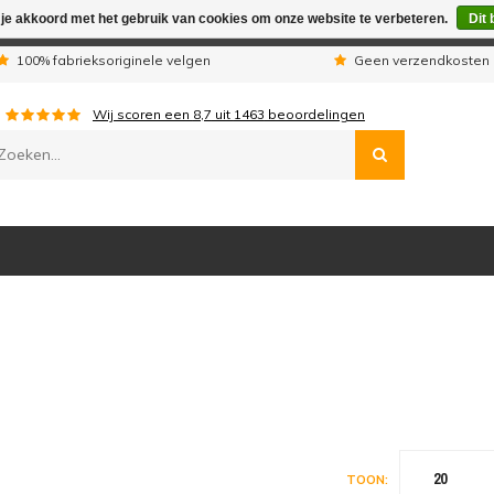
 je akkoord met het gebruik van cookies om onze website te verbeteren.
Dit 
n wij telefonisch niet bereikbaar. Geplaatste orders worden uitg
100% fabrieksoriginele velgen
Geen verzendkosten 
Wij scoren een
8,7
uit
1463
beoordelingen
20
TOON: