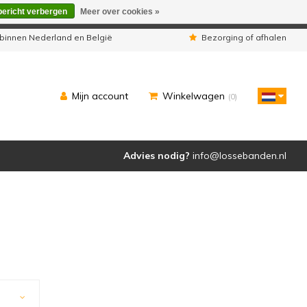
bericht verbergen
Meer over cookies »
eleverd zoals u van ons gewend bent.
binnen Nederland en België
Bezorging of afhalen
Mijn account
Winkelwagen
(0)
Advies nodig?
info@lossebanden.nl