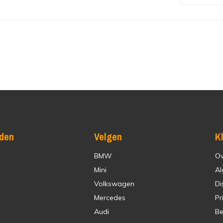
den
Velgen
K
BMW
Ov
Mini
Al
Volkswagen
Di
Mercedes
Pr
Audi
Be