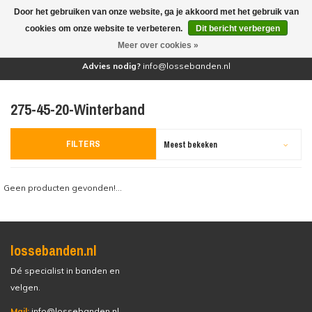
Door het gebruiken van onze website, ga je akkoord met het gebruik van
(0)
cookies om onze website te verbeteren.
Dit bericht verbergen
Meer over cookies »
Advies nodig?
info@lossebanden.nl
275-45-20-Winterband
FILTERS
Meest bekeken
Geen producten gevonden!...
lossebanden.nl
Dé specialist in banden en
velgen.
Mail:
info@lossebanden.nl