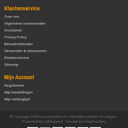
Klantenservice
Over ons
Algemene voorwaarden
Disclaimer
Privacy Policy
Betaalmethoden
Verzenden & retourneren
Klantenservice
Sitemap
Mijn Account
Registreren
Mijn bestellingen
Mijn verlanglijst
© Copyright 2026 lossebanden.nl | Gebruikte banden en velgen -
Powered by
Lightspeed
- Design by
Shopmonkey