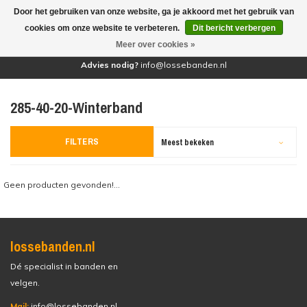
Door het gebruiken van onze website, ga je akkoord met het gebruik van
(0)
cookies om onze website te verbeteren.
Dit bericht verbergen
Meer over cookies »
Advies nodig?
info@lossebanden.nl
285-40-20-Winterband
FILTERS
Meest bekeken
Geen producten gevonden!...
lossebanden.nl
Dé specialist in banden en
velgen.
Mail:
info@lossebanden.nl