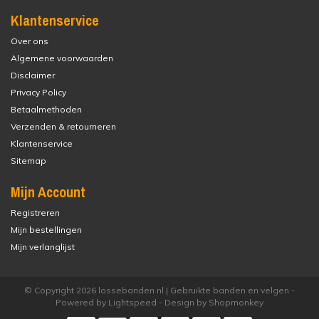
Klantenservice
Over ons
Algemene voorwaarden
Disclaimer
Privacy Policy
Betaalmethoden
Verzenden & retourneren
Klantenservice
Sitemap
Mijn Account
Registreren
Mijn bestellingen
Mijn verlanglijst
© Copyright 2026 lossebanden.nl | Gebruikte banden en velgen -
Powered by
Lightspeed
- Design by
Shopmonkey