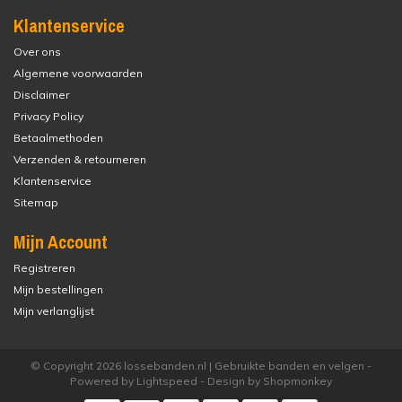
Klantenservice
Over ons
Algemene voorwaarden
Disclaimer
Privacy Policy
Betaalmethoden
Verzenden & retourneren
Klantenservice
Sitemap
Mijn Account
Registreren
Mijn bestellingen
Mijn verlanglijst
© Copyright 2026 lossebanden.nl | Gebruikte banden en velgen -
Powered by
Lightspeed
- Design by
Shopmonkey