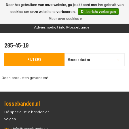
Door het gebruiken van onze website, ga je akkoord met het gebruik van
(0)
cookies om onze website te verbeteren.
Dit bericht verbergen
Meer over cookies »
Advies nodig?
info@lossebanden.nl
285-45-19
FILTERS
Meest bekeken
Geen producten gevonden!...
lossebanden.nl
Dé specialist in banden en
velgen.
Mail:
info@lossebanden.nl